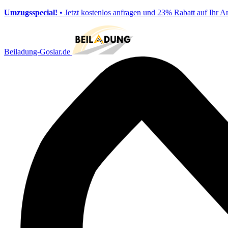
Umzugsspecial!
• Jetzt kostenlos anfragen und 23% Rabatt auf Ihr A
Beiladung-Goslar.de