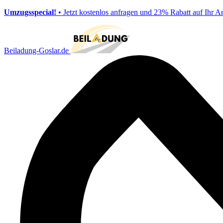
Umzugsspecial!
• Jetzt kostenlos anfragen und 23% Rabatt auf Ihr A
Beiladung-Goslar.de