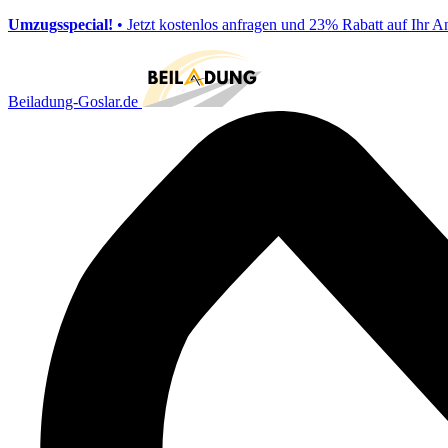
Umzugsspecial!
• Jetzt kostenlos anfragen und 23% Rabatt auf Ihr A
Beiladung-Goslar.de