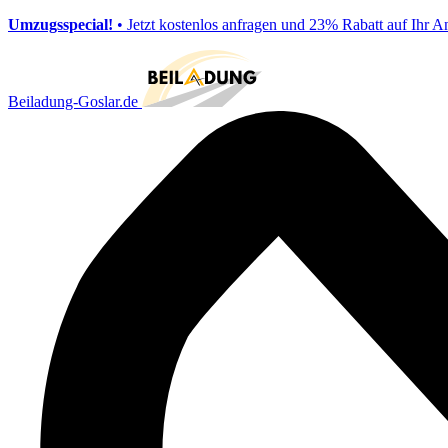
Umzugsspecial!
• Jetzt kostenlos anfragen und 23% Rabatt auf Ihr A
Beiladung-Goslar.de